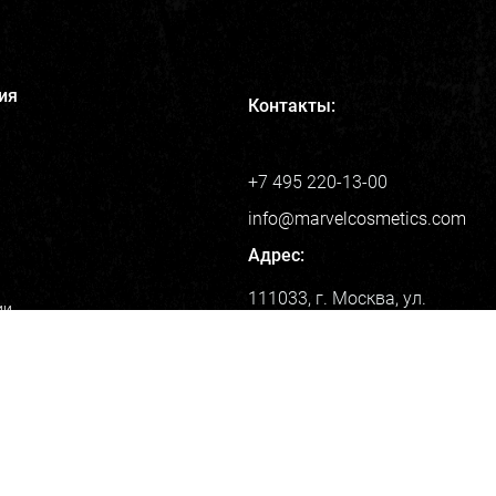
ия
Контакты:
+7 495 220-13-00
info@marvelcosmetics.com
Адрес:
111033, г. Москва, ул.
ии
Золоторожский Вал, дом 32
smetics
fessional
og
еса