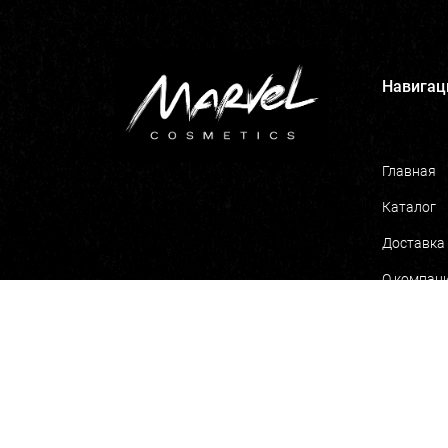
Навигац
Главная
Каталог
Доставка
О компан
Marvel Co
Marvel Pro
Marvel Bl
Для бизн