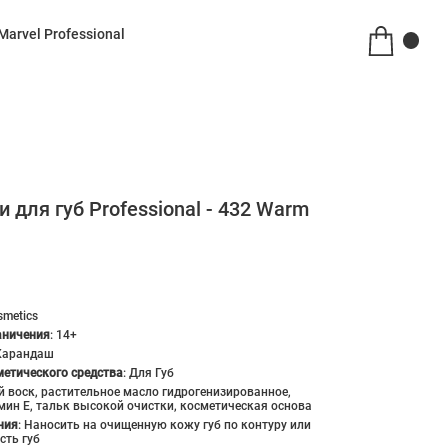
Marvel Professional
 для губ Professional - 432 Warm
smetics
аничения
:
14+
Карандаш
етического средства
:
Для Губ
й воск, растительное масло гидрогенизированное,
мин Е, тальк высокой очистки, косметическая основа
ния
:
Наносить на очищенную кожу губ по контуру или
сть губ