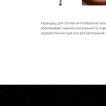
Карандаш для губ Marvel Professional лег
обеспечивает нежное скольжение по пове
проработки контура или для заполнения ц