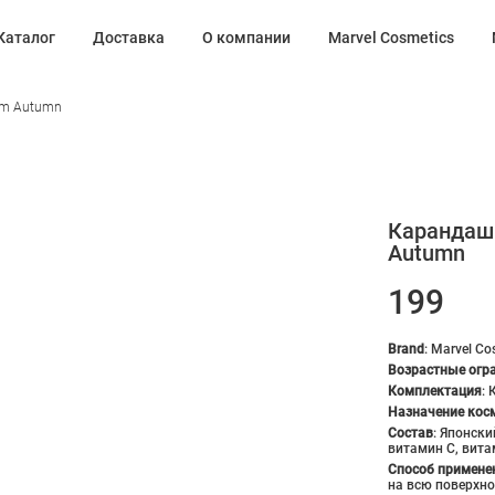
Каталог
Доставка
О компании
Marvel Cosmetics
arm Autumn
Карандаши
Autumn
199
Brand
:
Marvel Co
Возрастные огр
Комплектация
:
Назначение косм
Состав
:
Японски
витамин С, вита
Способ примене
на всю поверхно