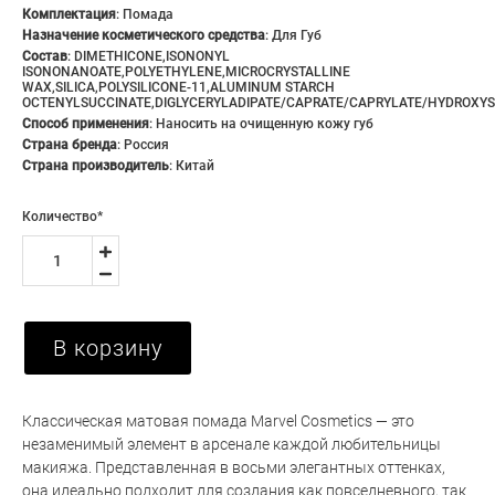
Комплектация
:
Помада
Назначение косметического средства
:
Для Губ
Состав
:
DIMETHICONE,ISONONYL
ISONONANOATE,POLYETHYLENE,MICROCRYSTALLINE
WAX,SILICA,POLYSILICONE-11,ALUMINUM STARCH
OCTENYLSUCCINATE,DIGLYCERYLADIPATE/CAPRATE/CAPRYLATE/HYDROXYS
Способ применения
:
Наносить на очищенную кожу губ
Страна бренда
:
Россия
Страна производитель
:
Китай
Количество
*
В корзину
Классическая матовая помада Marvel Cosmetics — это
незаменимый элемент в арсенале каждой любительницы
макияжа. Представленная в восьми элегантных оттенках,
она идеально подходит для создания как повседневного, так