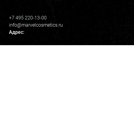
+7 495 220-13-00
info@marvelcosmetics.ru
Адрес:
105005, г. Москва,
Набережная Академика Туполева 15 к 24
Напишите нам