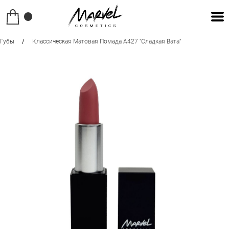
Губы
/
Классическая Матовая Помада A427 "сладкая Вата"