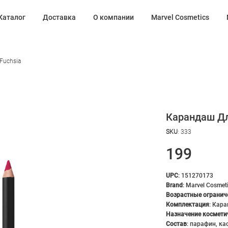
Каталог
Доставка
О компании
Marvel Cosmetics
Fuchsia
Карандаш Для
SKU
:
333
199
UPC
:
151270173
Brand
:
Marvel Cosmet
Возрастные огранич
Комплектация
:
Кара
Назначение космети
Состав
:
парафин, ка