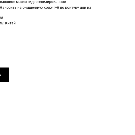
окосовое масло гидрогенизированное
Наносить на очищенную кожу губ по контуру или на
ия
ль
:
Китай
у