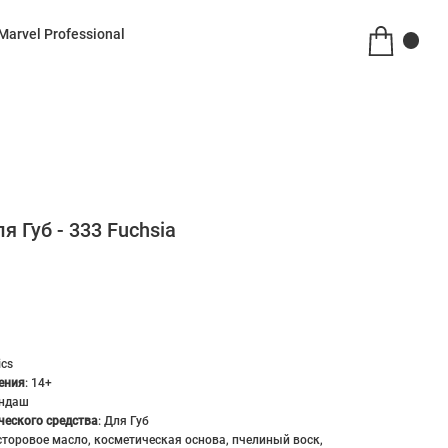
Marvel Professional
 Губ - 333 Fuchsia
ics
ения
:
14+
ндаш
ческого средства
:
Для Губ
сторовое масло, косметическая основа, пчелиный воск,