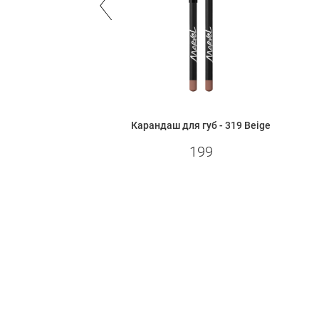
я губ Professional -
Карандаш для губ - 319 Beige
 Pink Blush
199
280