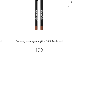
al
Карандаш для губ - 322 Natural
Карандаш для губ - 3
199
199