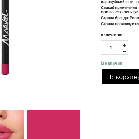
карнаубский воск, к
Способ применения
:
всю поверхность губ
Страна бренда
:
Росс
Страна производите
Количество
*
В наличии
В корзин