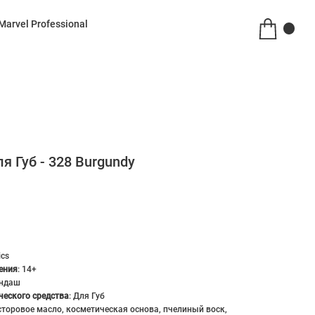
Marvel Professional
 Губ - 328 Burgundy
ics
ения
:
14+
ндаш
ческого средства
:
Для Губ
сторовое масло, косметическая основа, пчелиный воск,