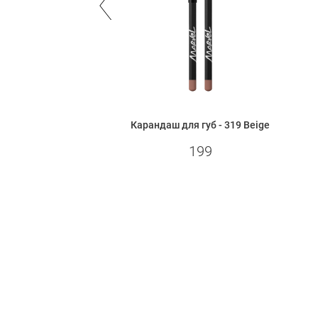
 губ - L319 Beige
Карандаш для губ - 319 Beige
300
199