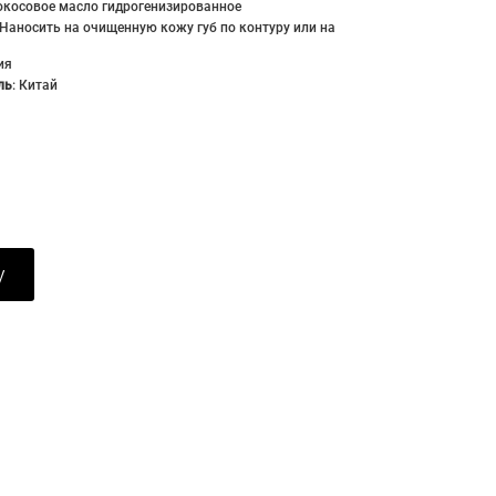
окосовое масло гидрогенизированное
Наносить на очищенную кожу губ по контуру или на
ия
ль
:
Китай
у