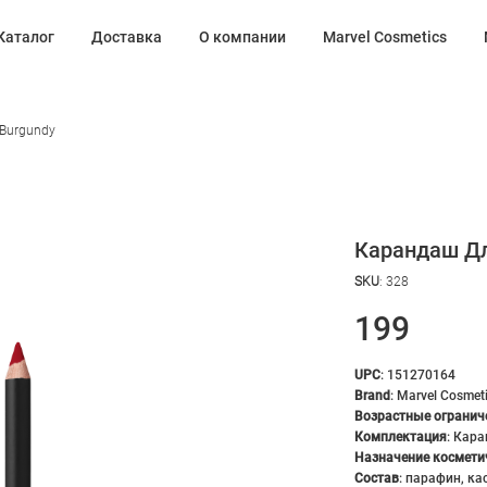
Каталог
Доставка
О компании
Marvel Cosmetics
 Burgundy
Карандаш Для
SKU
:
328
199
UPC
:
151270164
Brand
:
Marvel Cosmet
Возрастные огранич
Комплектация
:
Кара
Назначение космети
Состав
:
парафин, ка