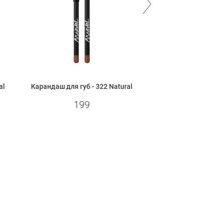
al
Карандаш для губ - 322 Natural
Карандаш для губ - 3
199
199