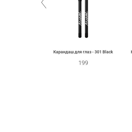
 глаз Professional -
Карандаш для глаз - 301 Black
01 Black
199
280