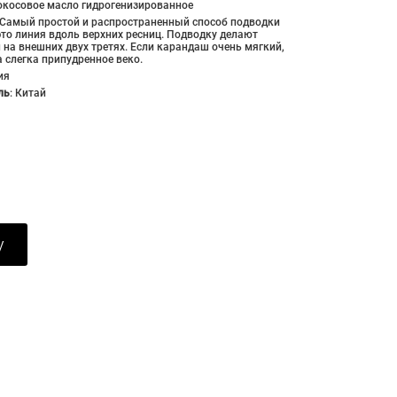
окосовое масло гидрогенизированное
Самый простой и распространенный способ подводки
то линия вдоль верхних ресниц. Подводку делают
и на внешних двух третях. Если карандаш очень мягкий,
а слегка припудренное веко.
ия
ль
:
Китай
у