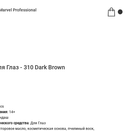
Marvel Professional
 Глаз - 310 Dark Brown
ics
ения
:
14+
ндаш
ческого средства
:
Для Глаз
сторовое масло, косметическая основа, пчелиный воск,