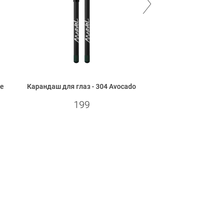
te
Карандаш для глаз - 304 Avocado
Карандаш для глаз
199
199