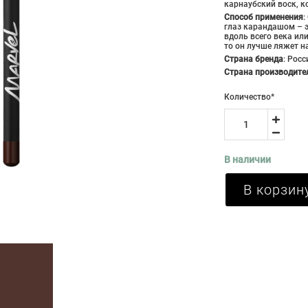
карнаубский воск, к
Способ применения
:
глаз карандашом – э
вдоль всего века ил
то он лучше ляжет н
Страна бренда
:
Росс
Страна производите
Количество
*
В наличии
В корзин