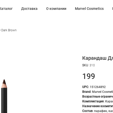
Каталог
Доставка
О компании
Marvel Cosmetics
0 Dark Brown
Карандаш Для
SKU
:
310
199
UPC
:
151264892
Brand
:
Marvel Cosmet
Возрастные огранич
Комплектация
:
Кара
Назначение космети
Состав
:
парафин, ка