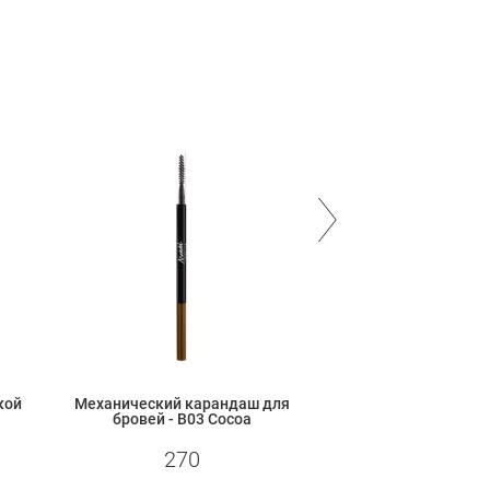
кой
Механический карандаш для
Механический ка
бровей - B03 Cocoa
бровей - B02 bitt
270
270