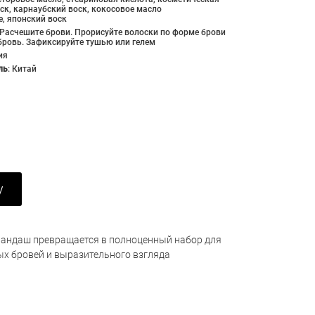
ск, карнаубский воск, кокосовое масло
, японский воск
Расчешите брови. Прорисуйте волоски по форме брови
бровь. Зафиксируйте тушью или гелем
ия
ль
:
Китай
у
арандаш превращается в полноценный набор для
ых бровей и выразительного взгляда