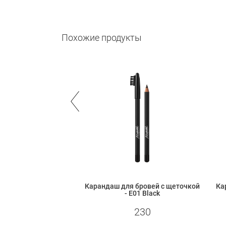
Похожие продукты
кий карандаш для
Карандаш для бровей с щеточкой
Ка
 - B01 Coffee
- Е01 Black
270
230