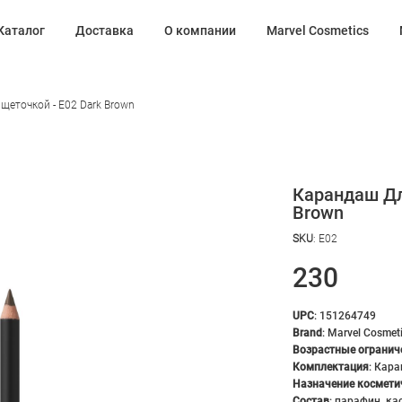
Каталог
Доставка
О компании
Marvel Cosmetics
щеточкой - Е02 Dark Brown
Карандаш Дл
Brown
SKU
:
Е02
230
UPC
:
151264749
Brand
:
Marvel Cosmet
Возрастные огранич
Комплектация
:
Кара
Назначение космети
Состав
:
парафин, ка