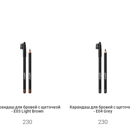
рандаш для бровей с щеточкой
Карандаш для бровей с щеточ
- Е03 Light Brown
- Е04 Grey
230
230