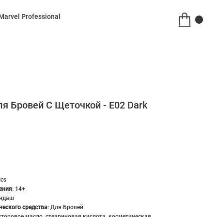
Marvel Professional
я Бровей С Щеточкой - Е02 Dark
ics
ения
:
14+
ндаш
ческого средства
:
Для Бровей
сторовое масло, стеариновая кислота, косметическая