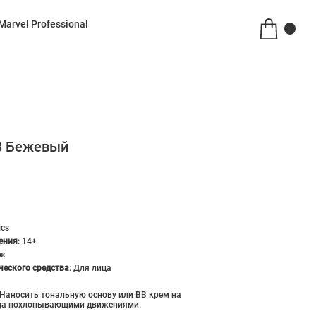
Marvel Professional
3 Бежевый
ics
ения
:
14+
ж
ческого средства
:
Для лица
Наносить тональную основу или BB крем на
ца похлопывающими движениями.