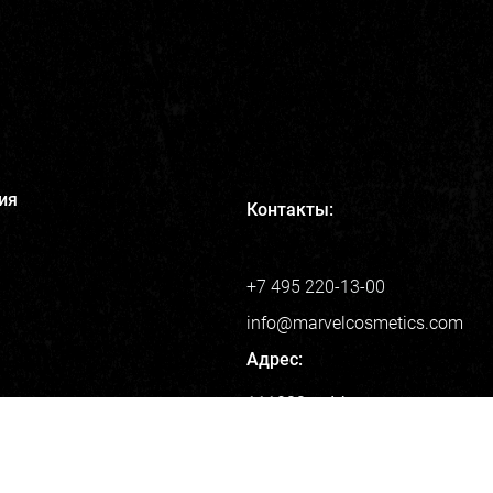
ия
Контакты:
+7 495 220-13-00
info@marvelcosmetics.com
Адрес:
111033, г. Москва, ул.
ии
Золоторожский Вал, дом 32
smetics