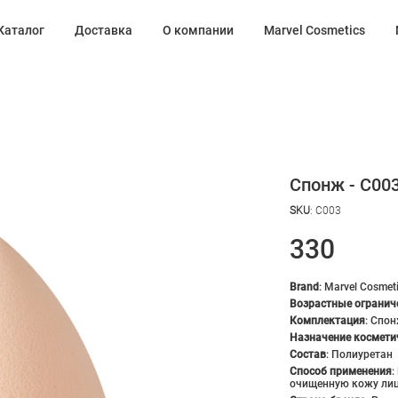
Каталог
Доставка
О компании
Marvel Cosmetics
Спонж - С00
SKU
:
С003
330
Brand
:
Marvel Cosmet
Возрастные огранич
Комплектация
:
Спон
Назначение космети
Состав
:
Полиуретан
Способ применения
:
очищенную кожу ли