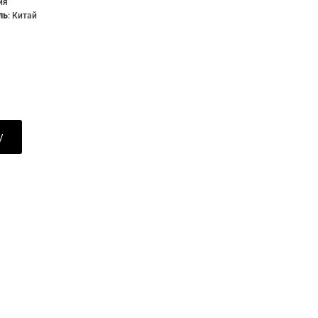
ия
ль
:
Китай
у